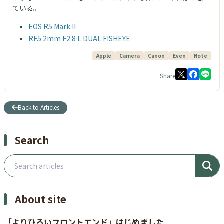
ている。
EOS R5 Mark II
RF5.2mm F2.8 L DUAL FISHEYE
Apple
Camera
Canon
Even
Note
Share
Back to Articles
Search
Search articles
About site
「よりひろいフロントエンド」はじめました