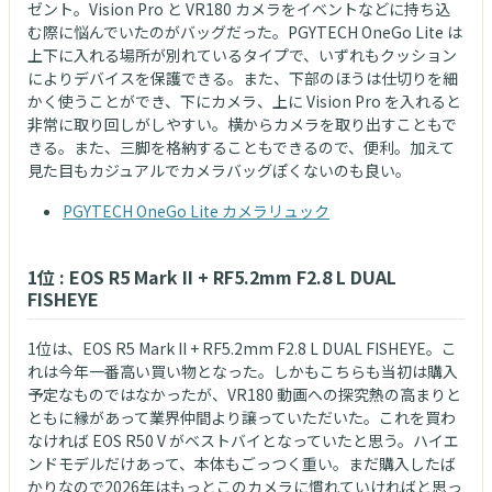
ゼント。Vision Pro と VR180 カメラをイベントなどに持ち込
む際に悩んでいたのがバッグだった。PGYTECH OneGo Lite は
上下に入れる場所が別れているタイプで、いずれもクッション
によりデバイスを保護できる。また、下部のほうは仕切りを細
かく使うことができ、下にカメラ、上に Vision Pro を入れると
非常に取り回しがしやすい。横からカメラを取り出すこともで
きる。また、三脚を格納することもできるので、便利。加えて
見た目もカジュアルでカメラバッグぽくないのも良い。
PGYTECH OneGo Lite カメラリュック
1位 : EOS R5 Mark II + RF5.2mm F2.8 L DUAL
FISHEYE
1位は、EOS R5 Mark II + RF5.2mm F2.8 L DUAL FISHEYE。こ
れは今年一番高い買い物となった。しかもこちらも当初は購入
予定なものではなかったが、VR180 動画への探究熱の高まりと
ともに縁があって業界仲間より譲っていただいた。これを買わ
なければ EOS R50 V がベストバイとなっていたと思う。ハイエ
ンドモデルだけあって、本体もごっつく重い。まだ購入したば
かりなので2026年はもっとこのカメラに慣れていければと思っ