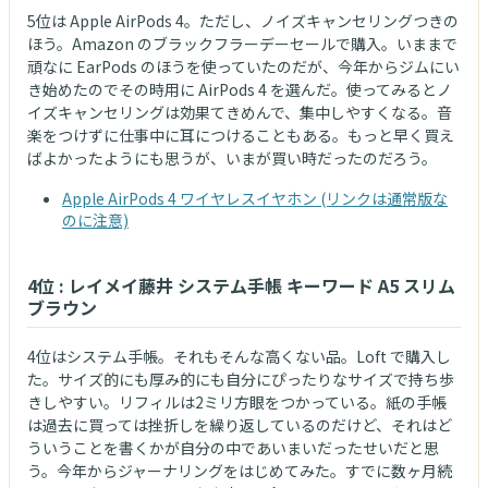
5位は Apple AirPods 4。ただし、ノイズキャンセリングつきの
ほう。Amazon のブラックフラーデーセールで購入。いままで
頑なに EarPods のほうを使っていたのだが、今年からジムにい
き始めたのでその時用に AirPods 4 を選んだ。使ってみるとノ
イズキャンセリングは効果てきめんで、集中しやすくなる。音
楽をつけずに仕事中に耳につけることもある。もっと早く買え
ばよかったようにも思うが、いまが買い時だったのだろう。
Apple AirPods 4 ワイヤレスイヤホン (リンクは通常版な
のに注意)
4位 : レイメイ藤井 システム手帳 キーワード A5 スリム
ブラウン
4位はシステム手帳。それもそんな高くない品。Loft で購入し
た。サイズ的にも厚み的にも自分にぴったりなサイズで持ち歩
きしやすい。リフィルは2ミリ方眼をつかっている。紙の手帳
は過去に買っては挫折しを繰り返しているのだけど、それはど
ういうことを書くかが自分の中であいまいだったせいだと思
う。今年からジャーナリングをはじめてみた。すでに数ヶ月続