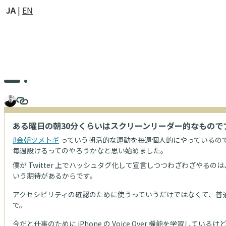
JA
EN
ある曜日の朝30分くらいはスクリーンリーダー的なもの
#金朝ツメトギ
っていう朝活的な運動を毎週個人的にやっているので
毎週設けるってのやろうかなと思い始めました。
僕が Twitter 上でハッシュタグ化して宣言しつつわざわざ
いう期待があるからです。
アクセシビリティの確認のために使うっていうだけではなくて、普通
で。
今だと仕事のために iPhone の Voice Over 機能を学