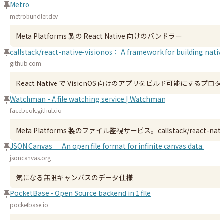
Metro
metrobundler.dev
Meta Platforms 製の React Native 向けのバンドラー
callstack/react-native-visionos： A framework for building nati
github.com
React Native で VisionOS 向けのアプリをビルド可能にするプ
Watchman - A file watching service | Watchman
facebook.github.io
Meta Platforms 製のファイル監視サービス。callstack/react-n
JSON Canvas — An open file format for infinite canvas data.
jsoncanvas.org
気になる無限キャンバスのデータ仕様
PocketBase - Open Source backend in 1 file
pocketbase.io