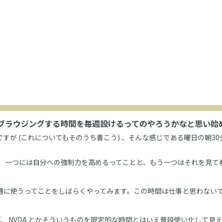
でブラウジングする時間を毎週設けるってのやろうかなと思い始
すが (これについてもそのうち書こう) 、そんな感じである曜日の朝3
やるのは、一つには自分への強制力を高めるってことと、もう一つはそれを
に使うってことをしばらくやってみます。この時間は仕事と思わないで、別
習しているけど、 NVDA とかそういうものを限定的な時間とはいえ普段使い