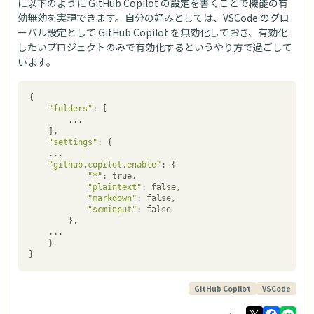
に以下のように GitHub Copilot の設定を書くことで機能の有
効無効を実現できます。自分の好みとしては、VSCode のグロ
ーバル設定として GitHub Copilot を無効化しておき、有効化
したいプロジェクトのみで有効化するというやり方で過ごして
います。
{

"folders"
: [

		...

	],

"settings"
: {

    ...

"github.copilot.enable"
: {

"*"
: true,

"plaintext"
: false,

"markdown"
: false,

"scminput"
: false

		},

    ...

	}

}
GitHub Copilot
VSCode