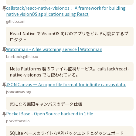
callstack/react-native-visionos： A framework for building
native visionOS applications using React
github.com
React Native で VisionOS 向けのアプリをビルド可能にするプ
ロダクト
Watchman - A file watching service | Watchman
facebook.github.io
Meta Platforms 製のファイル監視サービス。callstack/react-
native-visionos でも使われている。
JSON Canvas — An open file format for infinite canvas data.
jsoncanvas.org
気になる無限キャンバスのデータ仕様
PocketBase - Open Source backend in 1 file
pocketbase.io
SQLite ベースのライトなAPIバックエンドとダッシュボード