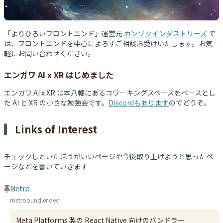
「よりひろいフロントエンド」運営元
カンソクインダストリーズ
で
は、フロントエンドを中心によろずご相談お受けいたします。お気
軽にお問い合わせください。
エンガワ AI x XR はじめました
エンガワ AI x XR は本八幡にあるコワーキングスペースをベースとし
た AI と XR の小さな勉強会です。
Discordもあります
のでどうぞ。
Links of Interest
チェックしといたほうがいいページや今後取り上げようと思ったペ
ージなどを書いていきます
Metro
metrobundler.dev
Meta Platforms 製の React Native 向けのバンドラー