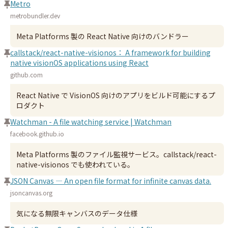
Metro
metrobundler.dev
Meta Platforms 製の React Native 向けのバンドラー
callstack/react-native-visionos： A framework for building
native visionOS applications using React
github.com
React Native で VisionOS 向けのアプリをビルド可能にするプ
ロダクト
Watchman - A file watching service | Watchman
facebook.github.io
Meta Platforms 製のファイル監視サービス。callstack/react-
native-visionos でも使われている。
JSON Canvas — An open file format for infinite canvas data.
jsoncanvas.org
気になる無限キャンバスのデータ仕様