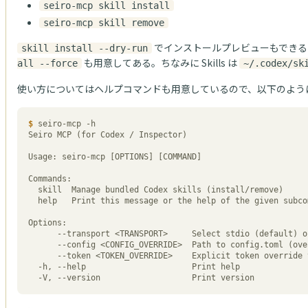
seiro-mcp skill install
seiro-mcp skill remove
でインストールプレビューもできる
skill install --dry-run
も用意してある。ちなみに Skills は
all --force
~/.codex/sk
使い方についてはヘルプコマンドも用意しているので、以下のよう
$
 seiro-mcp -h

Seiro MCP (for Codex / Inspector)

Usage: seiro-mcp [OPTIONS] [COMMAND]

Commands:

  skill  Manage bundled Codex skills (install/remove)

  help   Print this message or the help of the given subcommand(s)

Options:

      --transport <TRANSPORT>     Select stdio (default) or tcp [default: stdio] [possible values: stdio, tcp]

      --config <CONFIG_OVERRIDE>  Path to config.toml (overrides MCP_CONFIG_PATH)

      --token <TOKEN_OVERRIDE>    Explicit token override via CLI

  -h, --help                      Print help

  -V, --version                   Print version