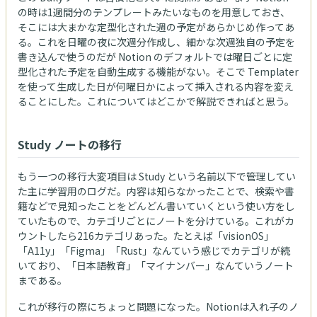
の時は1週間分のテンプレートみたいなものを用意しておき、
そこには大まかな定型化された週の予定があらかじめ作ってあ
る。これを日曜の夜に次週分作成し、細かな次週独自の予定を
書き込んで使うのだが Notion のデフォルトでは曜日ごとに定
型化された予定を自動生成する機能がない。そこで Templater
を使って生成した日が何曜日かによって挿入される内容を変え
ることにした。これについてはどこかで解説できればと思う。
Study ノートの移行
もう一つの移行大変項目は Study という名前以下で管理してい
た主に学習用のログだ。内容は知らなかったことで、検索や書
籍などで見知ったことをどんどん書いていくという使い方をし
ていたもので、カテゴリごとにノートを分けている。これがカ
ウントしたら216カテゴリあった。たとえば「visionOS」
「A11y」「Figma」「Rust」なんていう感じでカテゴリが続
いており、「日本語教育」「マイナンバー」なんていうノート
まである。
これが移行の際にちょっと問題になった。Notionは入れ子のノ