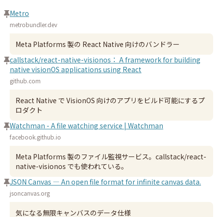
Metro
metrobundler.dev
Meta Platforms 製の React Native 向けのバンドラー
callstack/react-native-visionos： A framework for building
native visionOS applications using React
github.com
React Native で VisionOS 向けのアプリをビルド可能にするプ
ロダクト
Watchman - A file watching service | Watchman
facebook.github.io
Meta Platforms 製のファイル監視サービス。callstack/react-
native-visionos でも使われている。
JSON Canvas — An open file format for infinite canvas data.
jsoncanvas.org
気になる無限キャンバスのデータ仕様