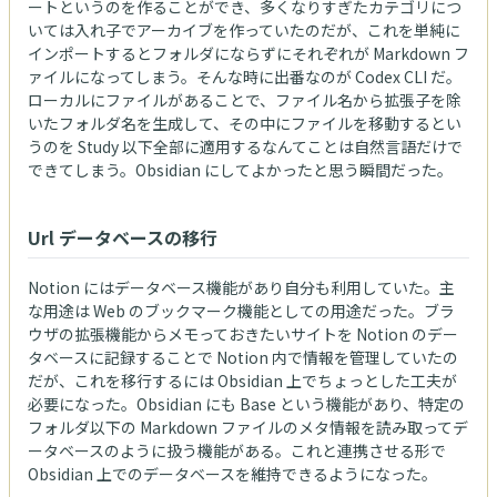
ートというのを作ることができ、多くなりすぎたカテゴリにつ
いては入れ子でアーカイブを作っていたのだが、これを単純に
インポートするとフォルダにならずにそれぞれが Markdown フ
ァイルになってしまう。そんな時に出番なのが Codex CLI だ。
ローカルにファイルがあることで、ファイル名から拡張子を除
いたフォルダ名を生成して、その中にファイルを移動するとい
うのを Study 以下全部に適用するなんてことは自然言語だけで
できてしまう。Obsidian にしてよかったと思う瞬間だった。
Url データベースの移行
Notion にはデータベース機能があり自分も利用していた。主
な用途は Web のブックマーク機能としての用途だった。ブラ
ウザの拡張機能からメモっておきたいサイトを Notion のデー
タベースに記録することで Notion 内で情報を管理していたの
だが、これを移行するには Obsidian 上でちょっとした工夫が
必要になった。Obsidian にも Base という機能があり、特定の
フォルダ以下の Markdown ファイルのメタ情報を読み取ってデ
ータベースのように扱う機能がある。これと連携させる形で
Obsidian 上でのデータベースを維持できるようになった。