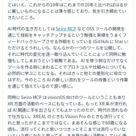
とはいえ、これからの10年はこれまでの10年と比べればはるか
に厳しいものになることは薄々感じており、気を引き締めてい
きたいところ。
AI 時代の生き方としては
Seiro MCP
など OSS ツールの開発を
通じて技術をキャッチアップするという勉強と実績をうまくフ
ィードバックループさせる作戦をとっている (GitHub に Star い
ただけるとうれしい!)。なんらかの一つのツールを公開して、
それに時代の変化を逐一取り込んでいくことによって同時に勉
強もしてしまおうという戦略である。 AI を使う側なだけでなく
ツールを作る側にまわることでプロトコルや仕組みについても
必然的に学ぶことになる。それはきっと他との差別化に役立つ
はずだ。今のところ AI の新しい流れをツールの改善という作業
を通じて拾えているので良い感じ。
同時に Seiro MCP は visionOS 向けのツールということもあり
XR 方面の活動のベースにもなっている。もっと XR 系が流行れ
ば AI 関連に手を出さなくてもよかったのだが、時代の流れなの
で仕方ない。XREAL のときも Vision Pro のときも流行ってく
れと思ったがそこまでではなく。まあそんな感じで60歳になる
頃も、流行ってくれと思いつつきっとそこまでは流行っていな
いという感じかもと思ってる。まあ息の長い活動をしていく予