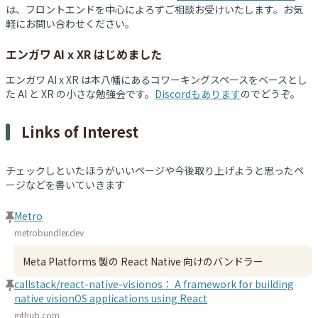
は、フロントエンドを中心によろずご相談お受けいたします。お気
軽にお問い合わせください。
エンガワ AI x XR はじめました
エンガワ AI x XR は本八幡にあるコワーキングスペースをベースとし
た AI と XR の小さな勉強会です。
Discordもあります
のでどうぞ。
Links of Interest
チェックしといたほうがいいページや今後取り上げようと思ったペ
ージなどを書いていきます
Metro
metrobundler.dev
Meta Platforms 製の React Native 向けのバンドラー
callstack/react-native-visionos： A framework for building
native visionOS applications using React
github.com