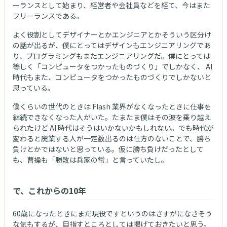
ーランスとして始まり、経営者や会社員などを経て、今はまた
フリーランスである。
よく役割としてデザイナーとかエンジニアとかそういう区分け
の話が出るが、僕にとってはデザインもエンジニアリングであ
り、プログラミングもまたエンジニアリングだ。僕にとっては
等しく「コンピュータをつかったものづくり」でしかなく、 AI
時代もまた、コンピュータをつかったものづくりでしかないと
思っている。
僕くらいの世代のときは Flash 業界がなくなったときに仕事を
継続できなくなった人がいた。たまたま僕はその波を乗り越え
られたけど AI 時代はそうはいかないかもしれない。でも時代が
変わると廃業する人が一定数出るのは仕方のないことで、勝ち
負けとかではないと思っている。仮に勝ち負けだったとして
も、曹操も「勝敗は兵家の常」と言っていたし。
で、これからの10年
60歳になったときにまだ現役ですというのはさすがになさそう
な気もするが、目指すところとしては掲げておきたいと思う。