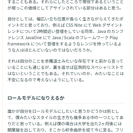
することもある。それらにしたところで現役であるということ
が根っこの価値としてアサインされている部分はあると思う。
自分としては、幅広い立ち位置が長らく生きながらえてきたポ
イントだと思っており、例えば CSS Nite にて Web デザイント
レンドについて2時間近い登壇をしている同年、Java のカンフ
ァレンス JavaOne にて Java / Scala のフレームワーク Play
framework について登壇をするようなレンジを持っているよ
うな人はほとんどいないのではないだろうか。
それは自分のことを赤魔道士みたいな存在ですと前から言って
いることにも通じるが、裏を返せば圧倒的なスペシャリストで
はないということでもある。それでいいのか、みたいなことは
不安になるので考えないようにしている。
ロールモデルになりえるか
誰かが自分をロールモデルにしたいと思うかどうかは別とし
て、僕みたいなスタイルの生き方も幾多ある中の一つとしてあ
りだと思っている。例えば僕の場合は大学を出た2ヶ月後には
開業届を出しており、そこから紆余曲折を経て今に至る。フリ