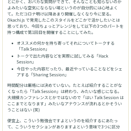
とにかく、おバカな質問ができて、そんなことも知らないのか
よみたいな空気にならない場というのが自分的には心地よく
て。ただコロナ明け以降あまり開催しなくなり今に至る。
Okachi.js で発見したこのスタイルをどこかで活かしたいとは
思っており、今回ちょっとアレンジをして以下の3つのパートを
持つ構成で第1回目を開催することにしてみた。
オススメの何かを持ち寄ってそれについてトークする
「Talk Session」
​トークで出た内容などを実際に試してみる「Hack
Session」
​今日やった内容だったり、最近やっていることなどをシェ
アする「Sharing Session」
時間配分は厳格には決めていない。たとえば紹介することがな
くなったら「Talk Session」は終わり、みたいな感じになる。
大規模カンファレンスとかではないので「はい Talk Session は
ここまでとなります」みたいなアナウンスが流れるとかそうい
うことはない (笑)
便宜上、こういう勉強会ですよというのを紹介するにあたっ
て、こういうセクションがありますよという意味で3つに区分