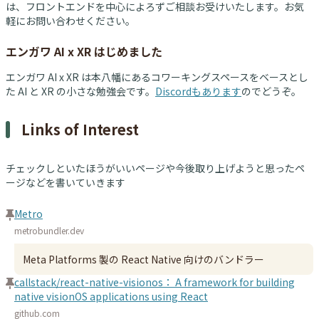
は、フロントエンドを中心によろずご相談お受けいたします。お気
軽にお問い合わせください。
エンガワ AI x XR はじめました
エンガワ AI x XR は本八幡にあるコワーキングスペースをベースとし
た AI と XR の小さな勉強会です。
Discordもあります
のでどうぞ。
Links of Interest
チェックしといたほうがいいページや今後取り上げようと思ったペ
ージなどを書いていきます
Metro
metrobundler.dev
Meta Platforms 製の React Native 向けのバンドラー
callstack/react-native-visionos： A framework for building
native visionOS applications using React
github.com