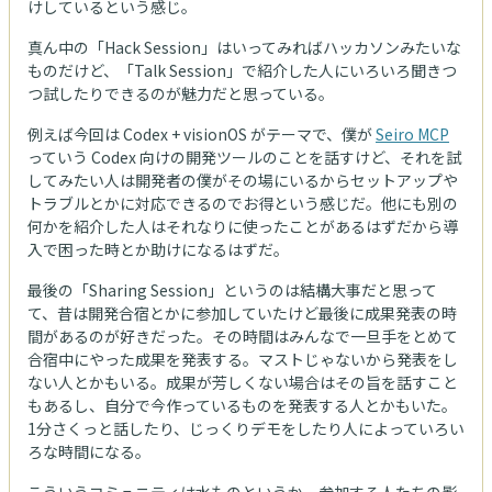
けしているという感じ。
真ん中の「Hack Session」はいってみればハッカソンみたいな
ものだけど、「Talk Session」で紹介した人にいろいろ聞きつ
つ試したりできるのが魅力だと思っている。
例えば今回は Codex + visionOS がテーマで、僕が
Seiro MCP
っていう Codex 向けの開発ツールのことを話すけど、それを試
してみたい人は開発者の僕がその場にいるからセットアップや
トラブルとかに対応できるのでお得という感じだ。他にも別の
何かを紹介した人はそれなりに使ったことがあるはずだから導
入で困った時とか助けになるはずだ。
最後の「Sharing Session」というのは結構大事だと思って
て、昔は開発合宿とかに参加していたけど最後に成果発表の時
間があるのが好きだった。その時間はみんなで一旦手をとめて
合宿中にやった成果を発表する。マストじゃないから発表をし
ない人とかもいる。成果が芳しくない場合はその旨を話すこと
もあるし、自分で今作っているものを発表する人とかもいた。
1分さくっと話したり、じっくりデモをしたり人によっていろい
ろな時間になる。