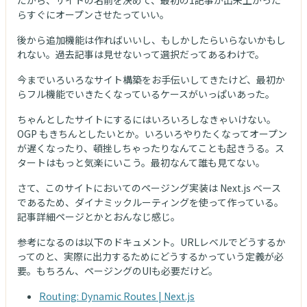
だから、サイトの名前を決めて、最初の1記事が出来上がった
らすぐにオープンさせたっていい。
後から追加機能は作ればいいし、もしかしたらいらないかもし
れない。過去記事は見せないって選択だってあるわけで。
今までいろいろなサイト構築をお手伝いしてきたけど、最初か
らフル機能でいきたくなっているケースがいっぱいあった。
ちゃんとしたサイトにするにはいろいろしなきゃいけない。
OGP もきちんとしたいとか。いろいろやりたくなってオープン
が遅くなったり、頓挫しちゃったりなんてことも起きうる。ス
タートはもっと気楽にいこう。最初なんて誰も見てない。
さて、このサイトにおいてのページング実装は Next.js ベース
であるため、ダイナミックルーティングを使って作っている。
記事詳細ページとかとおんなじ感じ。
参考になるのは以下のドキュメント。URLレベルでどうするか
ってのと、実際に出力するためにどうするかっていう定義が必
要。もちろん、ページングのUIも必要だけど。
Routing: Dynamic Routes | Next.js