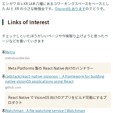
エンガワ AI x XR は本八幡にあるコワーキングスペースをベースとし
た AI と XR の小さな勉強会です。
Discordもあります
のでどうぞ。
Links of Interest
チェックしといたほうがいいページや今後取り上げようと思ったペ
ージなどを書いていきます
Metro
metrobundler.dev
Meta Platforms 製の React Native 向けのバンドラー
callstack/react-native-visionos： A framework for building
native visionOS applications using React
github.com
React Native で VisionOS 向けのアプリをビルド可能にするプ
ロダクト
Watchman - A file watching service | Watchman