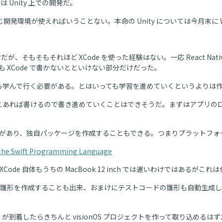
 Unity 上での開発だ。
同じ開発環境が使えればいうことない。本命の Unity については今月末に 
が、そもそもそれほど XCode を使った経験はない。一応 React N
も XCode で書かないとといけない部分だけだった。
ムから学んで行く必要がある。とはいっても学習を進めていくというより
 XCode さえあれば書けるので書き進めていくことはできそうだ。まずは
anager というものがあり、独自パッケージを作成することもできる。つまりプ
 the Swift Programming Language
e 自体もうちの MacBook 12 inch では遅いわけではあるがこれ
雛形を作成することも出来、おまけにテストコードの雛形も自動生成し
mini が到着したらきちんと visionOS プロジェクトを作って取り込