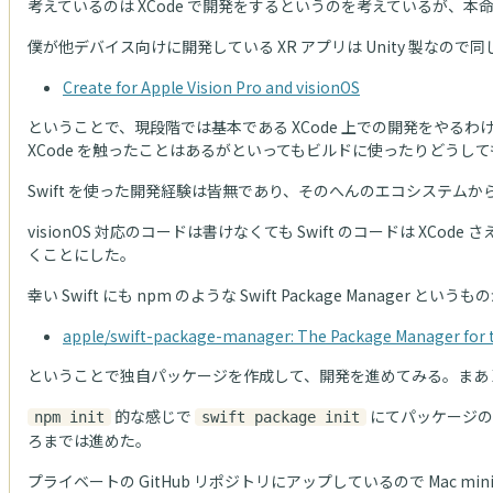
考えているのは XCode で開発をするというのを考えているが、本命は
僕が他デバイス向けに開発している XR アプリは Unity 製なので
Create for Apple Vision Pro and visionOS
ということで、現段階では基本である XCode 上での開発をやるわけだ
XCode を触ったことはあるがといってもビルドに使ったりどうして
Swift を使った開発経験は皆無であり、そのへんのエコシステ
visionOS 対応のコードは書けなくても Swift のコードは
くことにした。
幸い Swift にも npm のような Swift Package M
apple/swift-package-manager: The Package Manager for
ということで独自パッケージを作成して、開発を進めてみる。まあ XCod
的な感じで
にてパッケージの
npm init
swift package init
ろまでは進めた。
プライベートの GitHub リポジトリにアップしているので Mac 