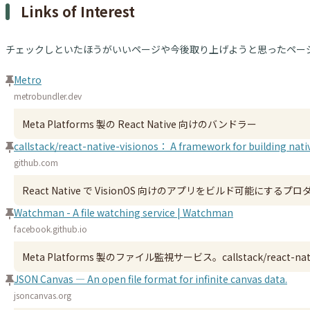
Links of Interest
チェックしといたほうがいいページや今後取り上げようと思ったペー
Metro
metrobundler.dev
Meta Platforms 製の React Native 向けのバンドラー
callstack/react-native-visionos： A framework for building nati
github.com
React Native で VisionOS 向けのアプリをビルド可能にするプ
Watchman - A file watching service | Watchman
facebook.github.io
Meta Platforms 製のファイル監視サービス。callstack/react-n
JSON Canvas — An open file format for infinite canvas data.
jsoncanvas.org