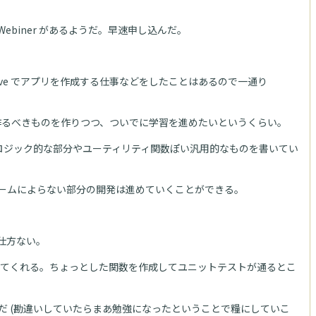
Webiner があるようだ。早速申し込んだ。
ative でアプリを作成する仕事などをしたことはあるので一通り
は作るべきものを作りつつ、ついでに学習を進めたいというくらい。
アプリのロジック的な部分やユーティリティ関数ぽい汎用的なものを書いてい
ラットフォームによらない部分の開発は進めていくことができる。
は仕方ない。
てくれる。ちょっとした関数を作成してユニットテストが通るとこ
めるはずだ (勘違いしていたらまあ勉強になったということで糧にしていこ