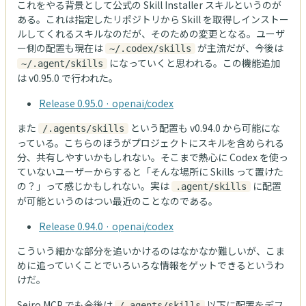
これをやる背景として公式の Skill Installer スキルというのが
ある。これは指定したリポジトリから Skill を取得しインストー
ルしてくれるスキルなのだが、そのための変更となる。ユーザ
ー側の配置も現在は
が主流だが、今後は
~/.codex/skills
になっていくと思われる。この機能追加
~/.agent/skills
は v0.95.0 で行われた。
Release 0.95.0 · openai/codex
また
という配置も v0.94.0 から可能にな
/.agents/skills
っている。こちらのほうがプロジェクトにスキルを含められる
分、共有しやすいかもしれない。そこまで熱心に Codex を使っ
ていないユーザーからすると「そんな場所に Skills って置けた
の？」って感じかもしれない。実は
に配置
.agent/skills
が可能というのはつい最近のことなのである。
Release 0.94.0 · openai/codex
こういう細かな部分を追いかけるのはなかなか難しいが、こま
めに追っていくことでいろいろな情報をゲットできるというわ
けだ。
Seiro MCP でも今後は
以下に配置をデフ
/.agents/skills