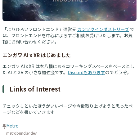
「よりひろいフロントエンド」運営元
カンソクインダストリーズ
で
は、フロントエンドを中心によろずご相談お受けいたします。お気
軽にお問い合わせください。
エンガワ AI x XR はじめました
エンガワ AI x XR は本八幡にあるコワーキングスペースをベースとし
た AI と XR の小さな勉強会です。
Discordもあります
のでどうぞ。
Links of Interest
チェックしといたほうがいいページや今後取り上げようと思ったペ
ージなどを書いていきます
Metro
metrobundler.dev