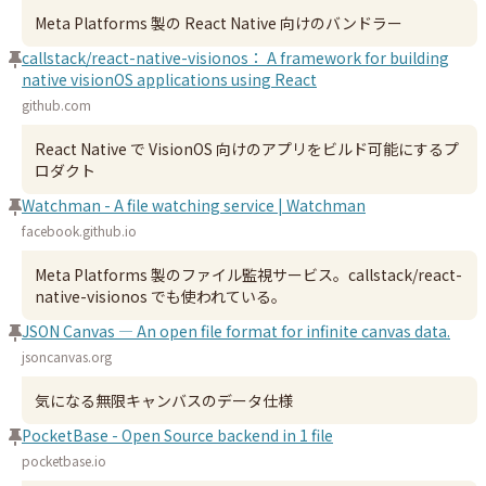
Meta Platforms 製の React Native 向けのバンドラー
callstack/react-native-visionos： A framework for building
native visionOS applications using React
github.com
React Native で VisionOS 向けのアプリをビルド可能にするプ
ロダクト
Watchman - A file watching service | Watchman
facebook.github.io
Meta Platforms 製のファイル監視サービス。callstack/react-
native-visionos でも使われている。
JSON Canvas — An open file format for infinite canvas data.
jsoncanvas.org
気になる無限キャンバスのデータ仕様
PocketBase - Open Source backend in 1 file
pocketbase.io