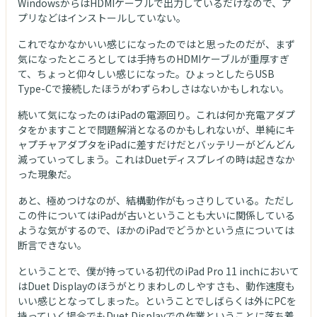
WindowsからはHDMIケーブルで出力しているだけなので、ア
プリなどはインストールしていない。
これでなかなかいい感じになったのではと思ったのだが、まず
気になったところとしては手持ちのHDMIケーブルが重厚すぎ
て、ちょっと仰々しい感じになった。ひょっとしたらUSB
Type-Cで接続したほうがわずらわしさはないかもしれない。
続いて気になったのはiPadの電源回り。これは何か充電アダプ
タをかますことで問題解消となるのかもしれないが、単純にキ
ャプチャアダプタをiPadに差すだけだとバッテリーがどんどん
減っていってしまう。これはDuetディスプレイの時は起きなか
った現象だ。
あと、極めつけなのが、結構動作がもっさりしている。ただし
この件についてはiPadが古いということも大いに関係している
ような気がするので、ほかのiPadでどうかという点については
断言できない。
ということで、僕が持っている初代のiPad Pro 11 inchにおいて
はDuet Displayのほうがとりまわしのしやすさも、動作速度も
いい感じとなってしまった。ということでしばらくは外にPCを
持っていく場合でもDuet Displayでの作業ということに落ち着