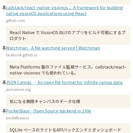
callstack/react-native-visionos： A framework for building
native visionOS applications using React
github.com
React Native で VisionOS 向けのアプリをビルド可能にするプ
ロダクト
Watchman - A file watching service | Watchman
facebook.github.io
Meta Platforms 製のファイル監視サービス。callstack/react-
native-visionos でも使われている。
JSON Canvas — An open file format for infinite canvas data.
jsoncanvas.org
気になる無限キャンバスのデータ仕様
PocketBase - Open Source backend in 1 file
pocketbase.io
SQLite ベースのライトなAPIバックエンドとダッシュボード