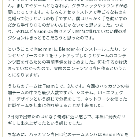
ん。ましてやゲームともなれば、グラフィックやサウンドが必
要になってきます。もちろんアセットストアで手ごろなものを
見繕って使うというのも手ですが、僕はせっかく手を動かすの
だから手作りなものがいいんじゃないかと思いました。つま
り、それほど Vision OS 向けアプリ開発に慣れていない僕のポ
ジションはきっとそこだろうと思ったのです。
ということで Mac mini に Blender をインストールしたり、シ
ンセサイザーの OP-1 をセットアップしたりとゲームのコンテ
ンツ面を作るための事前準備をはじめました。何を作るかは決
まっていなかったので、実際のコンテンツは当日作るというこ
とになりますが。
うちらのチームは Team 1 で、3人です。今回のハッカソンの参
加チームの中でも最少人数ですが、システム、UI・エフェク
ト、デザインという感じで分担をして、ネットワークを使った
対戦ゲームを無事に作り終えることが出来ました。
2日間で出来たのはかなり奇跡に近い感じで、本当に発表ギリ
ギリに出来上がったという感じでした。
ちなみに、ハッカソン当日は他のチームメンバは Vision Pro を