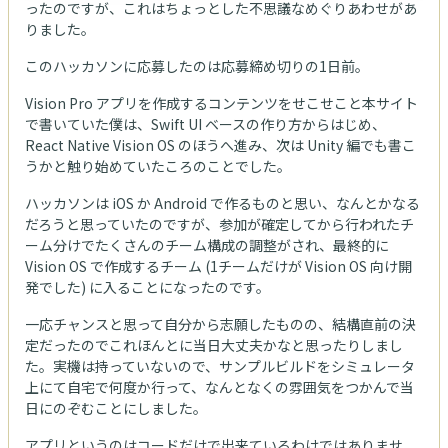
ったのですが、これはちょっとした不思議なめぐりあわせがあ
りました。
このハッカソンに応募したのは応募締め切りの1日前。
Vision Pro アプリを作成するコンテンツをせこせこと本サイト
で書いていた僕は、Swift UI ベースの作り方からはじめ、
React Native Vision OS のほうへ進み、次は Unity 編でも書こ
うかと触り始めていたころのことでした。
ハッカソンは iOS か Android で作るものと思い、なんとかなる
だろうと思っていたのですが、参加が確定してから行われたチ
ーム分けでたくさんのチーム構成の調整がされ、最終的に
Vision OS で作成するチーム (1チームだけが Vision OS 向け開
発でした) に入ることになったのです。
一応チャンスと思って自分から志願したものの、結構直前の決
定だったのでこれほんとに当日大丈夫かなと思ったりしまし
た。実機は持っていないので、サンプルビルドをシミュレータ
上にて自宅で何度か行って、なんとなくの雰囲気をつかんで当
日にのぞむことにしました。
アプリというのはコードだけで出来ているわけではありませ