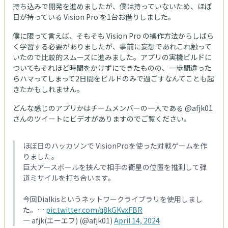
持ち込みで開発を進めましたが、僕は持っていないため、ほぼ
日が持っている Vision Pro を1台お借りしました。
僕に限って言えば、そもそも Vision Pro の操作方法からしばら
く学習する必要がありましたが、事前に妄想であれこれ触って
いたので比較的スムーズに進みました。アプリの実機ビルドに
ついてもそれほど時間をかけずにできたものの、一歩間違った
らハマってしまって2日間をビルドのみで過ごすなんてことも起
きたかもしれません。
どんな感じのアプリかはチームメンバーの一人である @afjk01
さんのツイートにビデオがありますのでご覧ください。
ほぼ日のハッカソンで VisionProを使った対戦ゲームを作
りました。
巨大アースボールを挟んで相手の衛星の位置を推測して弾
道ミサイルを打ち合います。
今回Dialkisというネットワークライブラリを使用しまし
た。…
pic.twitter.com/q8kGKvxFBR
— afjk(エーエフ) (@afjk01)
April 14, 2024