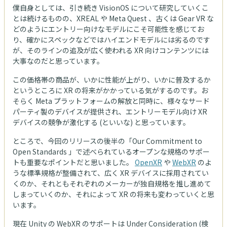
僕自身としては、引き続き VisionOS について研究していくこ
とは続けるものの、XREAL や Meta Quest 、古くは Gear VR な
どのようにエントリー向けなモデルにこそ可能性を感じてお
り、確かにスペックなどではハイエンドモデルには劣るのです
が、そのラインの追及が広く使われる XR 向けコンテンツには
大事なのだと思っています。
この価格帯の商品が、いかに性能が上がり、いかに普及するか
というところに XR の将来がかかっている気がするのです。お
そらく Meta プラットフォームの解放と同時に、様々なサード
パーティ製のデバイスが提供され、エントリーモデル向け XR
デバイスの競争が激化する (といいな) と思っています。
ところで、今回のリリースの後半の「Our Commitment to
Open Standards 」で述べられているオープンな規格のサポー
トも重要なポイントだと思いました。
OpenXR
や
WebXR
のよ
うな標準規格が整備されて、広く XR デバイスに採用されてい
くのか、それともそれぞれのメーカーが独自規格を推し進めて
しまっていくのか、それによって XR の将来も変わっていくと思
います。
現在 Unity の WebXR のサポートは Under Consideration (検